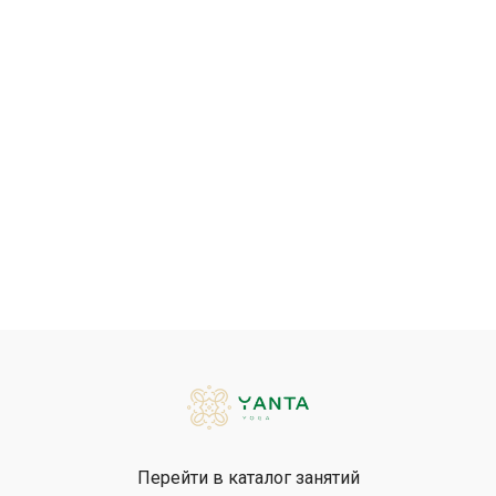
3. Поддерживайте вытяжение во всём теле: тяните пятки
назад, удлиняя заднюю поверхность ног и ягодичные
мышцы, а макушкой тянитесь вперёд, удлиняя позвоночник
от таза. Активизируйте четырехглавые мышцы бедер,
подтянув коленные чашечки.
4. Старайтесь не задерживать дыхание в этой асане.
Дышите равномерно и глубоко.
5. Чтобы выйти из асаны, выполните отжимания в планку или
опуститесь в положение лёжа на животе.
Перейти в каталог занятий