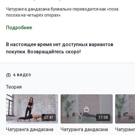
Чатуранга дандасана буквально переводится как «поза
посоха на четырёх опорах».
चतुर् chatur [чАтур]
Подробнее
— четыре
अङ्ग anga [Анга]
— опора
दण्ड danda [дАнда]
— посох
В настоящее время нет доступных вариантов
покупки. Возвращайтесь скоро!
6 ВИДЕО
Теория
02:47
17:08
На начальном этапе данную асану можно осваивать как из
Чатуранга дандасана
Чатуранга дандасана
Чатуранг
положения горизонтального упора или планки (А), так и из