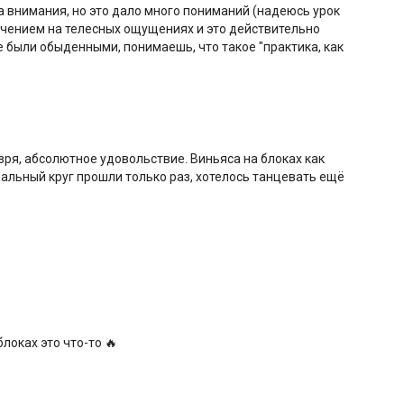
 внимания, но это дало много пониманий (надеюсь урок
точением на телесных ощущениях и это действительно
е были обыденными, понимаешь, что такое "практика, как
 зря, абсолютное удовольствие. Виньяса на блоках как
нальный круг прошли только раз, хотелось танцевать ещё
локах это что-то 🔥