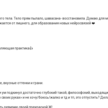
го тела. Тело прям пылало, шавасана- восстановила. Думаю для мн
жается от лишнего, для образования новых нейросвязей ❤️
овляющая практика👍
, вкусные оттенки и грани.
 ум подкинул достаточно глубокий такой, философский, выходящий
в своих руках» и не хочу/боюсь/жалко и тд и тп, это отпустить? Де
ть ревизию своей прекрасной Ж!