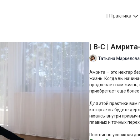
| Практика
| B-C | Амрит
Татьяна Маркелова
Амрита — это нектар бе
жизнь. Когда вы начинае
продлевает вам жизнь,
приобретает ещё более 
Для этой практики вам п
которые вы будете держ
нюансы внутри привычн
плавных и точных пере
Постоянно усложняя дви