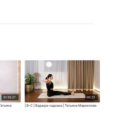
01:05:27
30:23
Татьяна
| B-C | Ваджра-садхана | Татьяна Маркелова