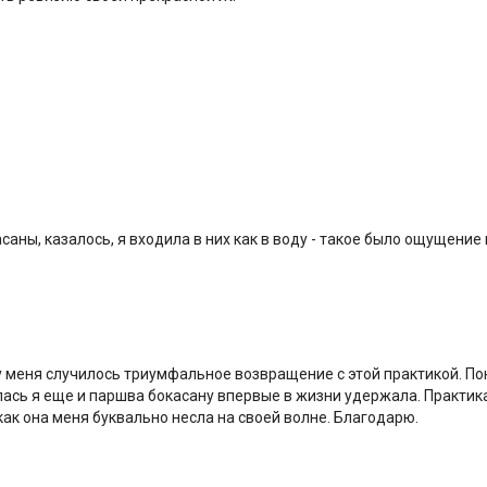
саны, казалось, я входила в них как в воду - такое было ощущени
 у меня случилось триумфальное возвращение с этой практикой. П
илась я еще и паршва бокасану впервые в жизни удержала. Практик
 как она меня буквально несла на своей волне. Благодарю.