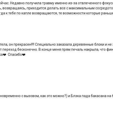
йчас. Недавно получила травму именно из-за отвлеченного фокуса
ерь, возвращаясь, приходится делать все с максимальным сосредо
гда к тебе по капле возвращаются, те возможности которые раньш
ела, он прекрасен!!!! Специально заказала деревянные блоки и не
от переход бесконечно. В конце меня прям печаль накрыла, что фи
ка❤️ Спасибо❤️
овременно с вызовом, как это можно?) и Блэка пада бакасана на б