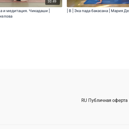
30:49
ма и медитация. Чикадаши |
| B | Эка пада бакасана | Мария Д
келова
RU Публичная оферта