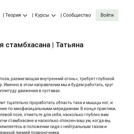
| Теория
| Курсы
| Сообщество
Войти
ая стамбхасана | Татьяна
«поза, разжигающая внутренний огонь», требует глубокой
. Именно в этом направлении мы и будем работать, круг
плитуду движения в суставах.
ит тщательно проработать область таза и мышцы ног, и
ние по миофасицальными меридианам. В конце практики,
левой позе, отметьте для себя, насколько глубоко вам
гни стамбхасане и насколько спокоен ваш ум, когда вы,
аземляетесь в положении сидя с нейтральным тазом и
ованной линией позвоночника.