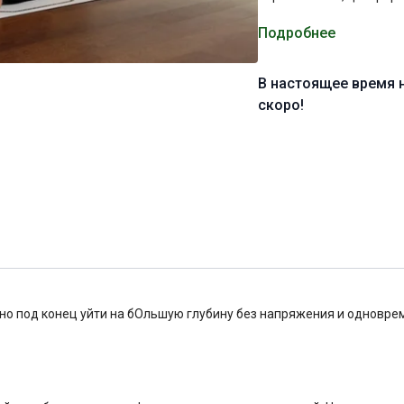
Пожалуйста, соблюдайте
Подробнее
наружней ротацией бедр
коленный сустав.
В настоящее время 
Желаю вам продуктивно
скоро!
Уровень подготовки:
с
Цель:
освоение и углуб
Специфика:
динамическ
тазобедренных суставо
Нагрузка:
средняя
Оборудование:
может п
йно под конец уйти на бОльшую глубину без напряжения и одновр
Продолжительность:
5