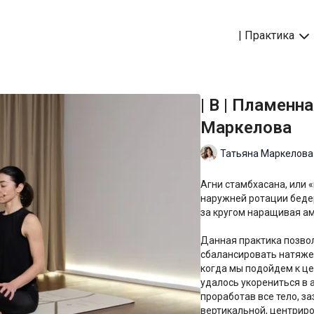
| Практика
| B | Пламенн
Маркелова
Татьяна Маркелова
Агни стамбхасана, или 
наружней ротации бедер
за кругом наращивая ам
Данная практика позвол
сбалансировать натяже
когда мы подойдем к це
удалось укорениться в а
проработав все тело, з
вертикальной, центрир