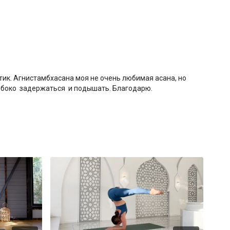
тик. Агнистамбхасана моя не очень любимая асана, но
лубоко задержаться и подышать. Благодарю.