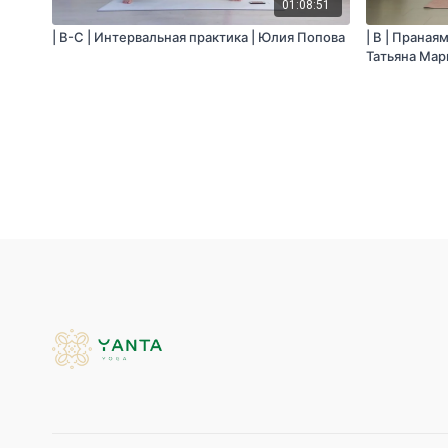
01:08:51
| B-C | Интервальная практика | Юлия Попова
| B | Праная
Татьяна Мар