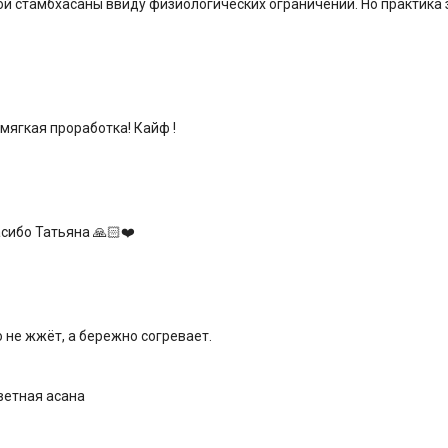
лной стамбхасаны ввиду физиологических ограничений. Но практик
 мягкая проработка! Кайф !
асибо Татьяна 🙏🏻❤️
о не жжёт, а бережно согревает.
ветная асана