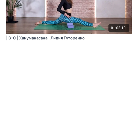
01:03:19
| B-C | Хануманасана | Лидия Гуторенко