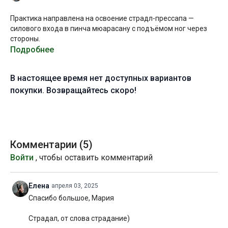
Практика направлена на освоение страдл-прессапа —
силового входа в пинча мюарасану с подъёмом ног через
стороны.
Подробнее
Даже если вы только осваиваете стойку на предплечьях,
данное занятие позволит укрепить тело и улучшить технику
В настоящее время нет доступных вариантов
входа и удержания баланса в этой асане.
покупки. Возвращайтесь скоро!
Постепенно наращивая сложность двигательных задач, вы
обязательно придёте к стабильной пинче и сможете без
труда выполнить страдл-прессап. А пока, если что-то не
получается, выполняйте предлагаемые адаптации. Вы
также можете ставить видео на паузу, чтобы внимательнее
Комментарии (
5
)
поработать с предлагаемыми упражнениями.
Войти
, чтобы оставить комментарий
Желаю вам продуктивной практики!
Елена
апреля 03, 2025
Уровень подготовки:
продвинутый (С)
Спасибо большое, Мария
Цель:
освоение силового входа в стойку на предплечьях
Страдал, от слова страдание)