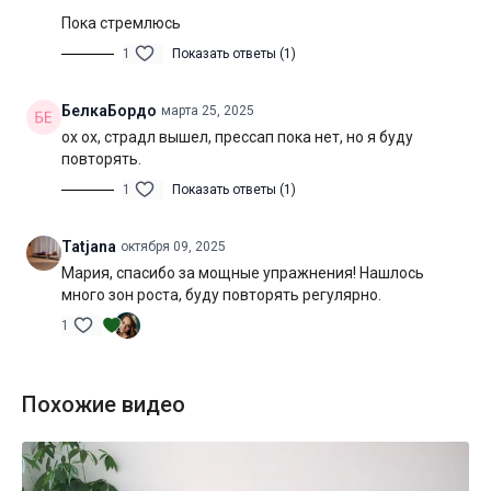
Специфика:
стато-динамическая практика с элементами
Пока стремлюсь
функционального тренинга
1
Показать ответы (1)
Нагрузка:
высокая
БелкаБордо
марта 25, 2025
Оборудование:
йога-блоки и толстые носки
ох ох, страдл вышел, прессап пока нет, но я буду
повторять.
Продолжительность:
60 мин. (включая шавасану)
1
Показать ответы (1)
Tatjana
октября 09, 2025
Мария, спасибо за мощные упражнения! Нашлось
много зон роста, буду повторять регулярно.
1
Похожие видео