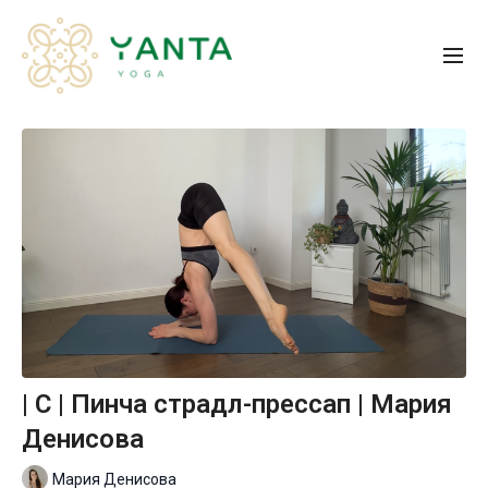
| C | Пинча страдл-прессап | Мария
Денисова
Мария Денисова