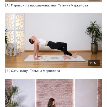
| A | Паривритта паршваконасана | Татьяна Маркелова
29:59
| B | Сати-флоу | Татьяна Маркелова