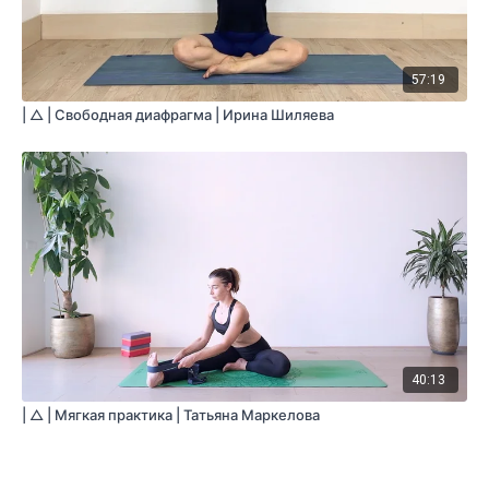
57:19
| △ | Свободная диафрагма | Ирина Шиляева
40:13
| △ | Мягкая практика | Татьяна Маркелова