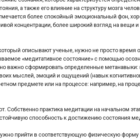
яния, а также его влияние на структуру мозга челов
тмечается более спокойный эмоциональный фон, хоро
чивой концентрации, более широкий взгляд на вещи и
который описывают ученые, нужно не просто время о
называемое «медитативное состояние» с помощью осоз
ьно важно сформировать определенные метанавыки: 
 своих мыслей, эмоций и ощущений (навык когнитивн
ретном предмете или на процессе: например, на проц
ают. Собственно практика медитации на начальном эт
устойчивую способность к достижению состояния мед
ла нужно прийти в соответствующую физическую фор