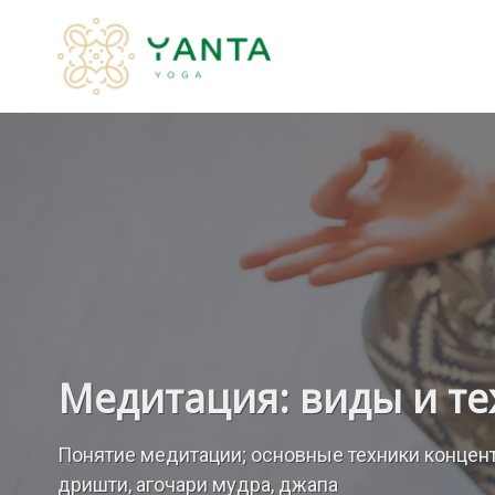
Медитация: виды и т
Понятие медитации; основные техники концентр
дришти, агочари мудра, джапа