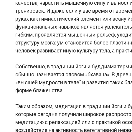
качества, нарастить мышечную силу и выносли
тренировок. И даже если у вас время от времен
руках как гимнастический элемент или асану 
функциональных навыков является увлекатель
гибким, проявляется мышечный рельеф, уходит 
структуру мозга: ум становится более пластич
человек развивает иную культуру тела, а прак
Собственно, в традиции йоги и буддизма терми
обычно называется словом «бхавана». В древн
«высшей мудрости в теле" и развития таких бл
форме блаженства.
Таким образом, медитация в традиции йоги и 
которые сегодня получили широкое распростра
медитацию с релаксацией или с практикой ос
воздействие на активность вегетативной нервн