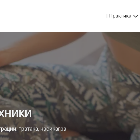
| Практика
ехники
ации: тратака, насикагра