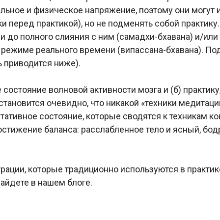
тальное и физическое напряжение, поэтому они могут
и перед практикой), но не подменять собой практику
 до полного слияния с ним (самадхи-бхавана) и/или
режиме реального времени (випассана-бхавана). Под
ь приводится ниже).
е состояние волновой активности мозга и (б) практик
становится очевидно, что никакой «техники медитаци
ативное состояние, которые сводятся к техникам ко
тижение баланса: расслабленное тело и ясный, бодры
трации, которые традиционно используются в практик
найдете в нашем блоге.