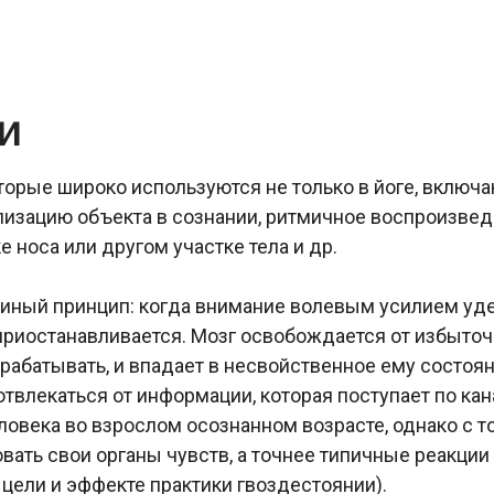
и
торые широко используются не только в йоге, включа
уализацию объекта в сознании, ритмичное воспроизв
 носа или другом участке тела и др.
диный принцип: когда внимание волевым усилием уд
приостанавливается. Мозг освобождается от избыточ
рабатывать, и впадает в несвойственное ему состо
твлекаться от информации, которая поступает по кан
ловека во взрослом осознанном возрасте, однако с т
ать свои органы чувств, а точнее типичные реакции м
 цели и эффекте практики гвоздестоянии).