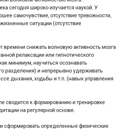
ека сегодня широко изучается наукой. У
шее самочувствие, отсутствие тревожности,
 жизненные ситуации (отсутствие
т времени снижать волновую активность мозга
нанной релаксации или гипнотического
как минимум, научиться осознавать
ого разделения) и непрерывно удерживать
ессе дыхания, ходьбы и т.п. (навык управления
апе сводится к формированию и тренировке
итации на регулярной основе.
му и сформировать определенные физические