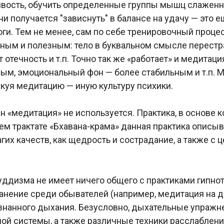
вость, обучить определенные группы мышц слаженной 
и получается "зависнуть" в балансе на удачу — это ещ
йоги. Тем не менее, сам по себе тренировочный проц
ным и полезным: тело в буквальном смысле перестра
отечность и т.п. Точно так же «работает» и медитаци
ным, эмоциональный фон — более стабильным и т.п. Мо
тикуя медитацию — иную культуру психики.
н «медитация» не используется. Практика, в основе
ем трактате «Бхавана-крама» данная практика описы
агих качеств, как щедрость и сострадание, а также 
буддизма не имеет ничего общего с практиками гипн
нение среди обывателей (например, медитация на ден
ознанного дыхания. Безусловно, дыхательные упраж
ой системы, а также различные техники расслаблени