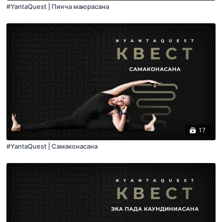
#YantaQuest | Пинча маюрасана
17
#YantaQuest | Самаконасана