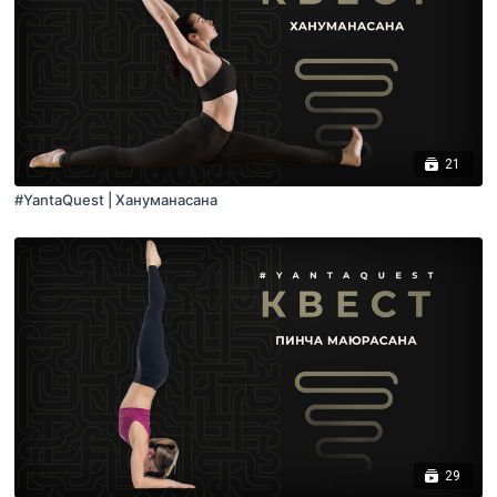
21
#YantaQuest | Хануманасана
29