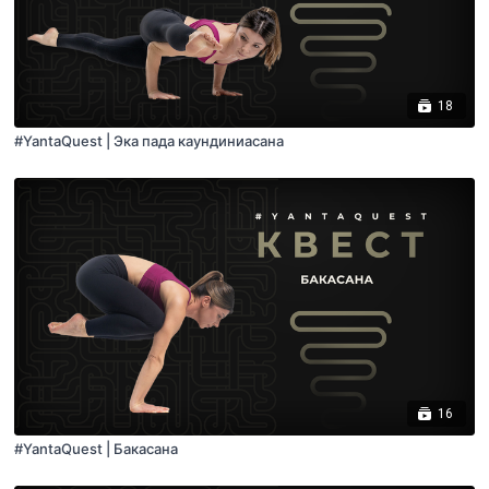
18
#YantaQuest | Эка пада каундиниасана
16
#YantaQuest | Бакасана