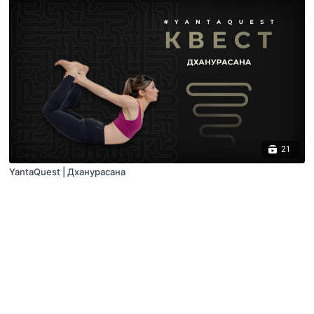
21
YantaQuest | Дханурасана