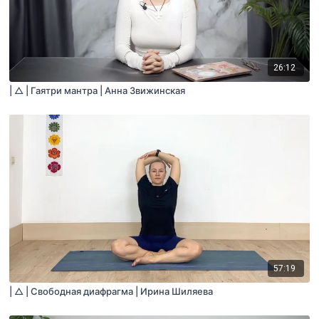
26:12
| △ | Гаятри мантра | Анна Звижинская
57:19
| △ | Свободная диафрагма | Ирина Шиляева