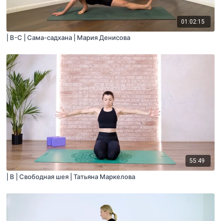
01:02:15
| B-С | Сама-садхана | Мария Денисова
55:49
| B | Свободная шея | Татьяна Маркелова