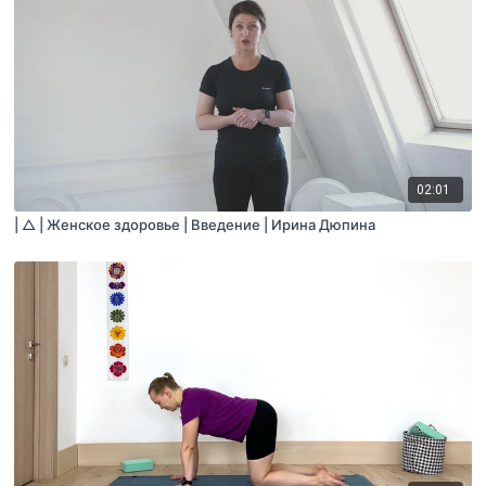
02:01
| △ | Женское здоровье | Введение | Ирина Дюпина