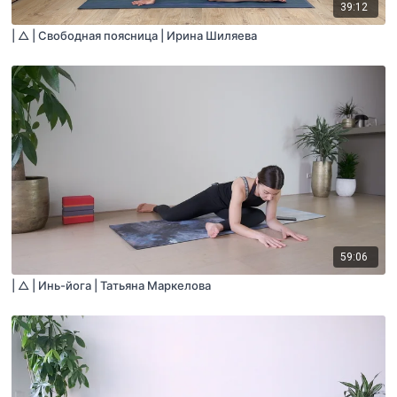
39:12
| △ | Свободная поясница | Ирина Шиляева
59:06
| △ | Инь-йога | Татьяна Маркелова