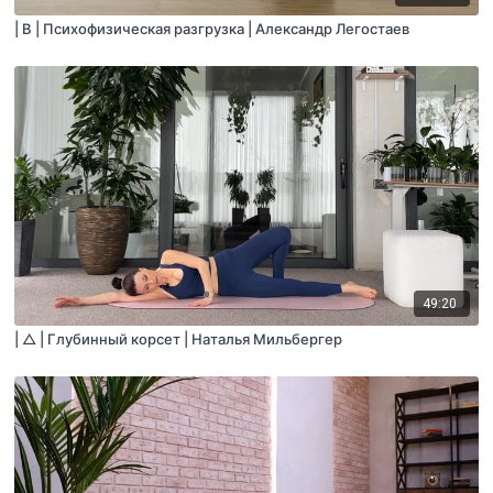
| B | Психофизическая разгрузка | Александр Легостаев
49:20
| △ | Глубинный корсет | Наталья Мильбергер