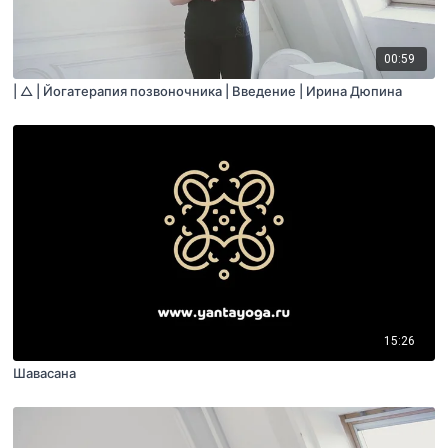
00:59
| △ | Йогатерапия позвоночника | Введение | Ирина Дюпина
15:26
Шавасана