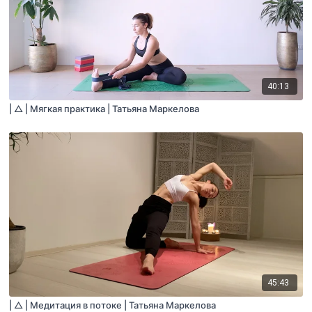
40:13
| △ | Мягкая практика | Татьяна Маркелова
45:43
| △ | Медитация в потоке | Татьяна Маркелова