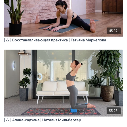
45:37
| △ | Восстанавливающая практика | Татьяна Маркелова
55:28
| △ | Апана-садхана | Наталья Мильбергер