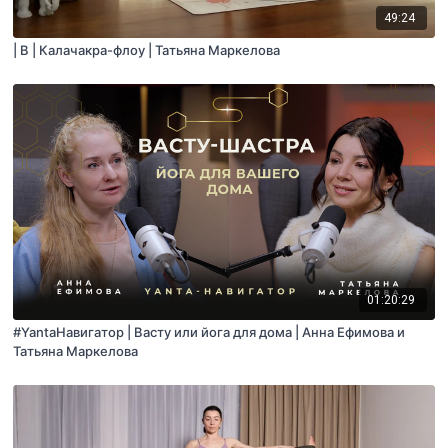
49:24
| B | Калачакра-флоу | Татьяна Маркелова
01:20:29
#YantaНавигатор | Васту или йога для дома | Анна Ефимова и
Татьяна Маркелова