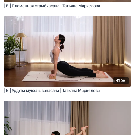
| B | Пламенная стамбхасана | Татьяна Маркелова
45:00
| B | Урдхва мукха шванасана | Татьяна Маркелова