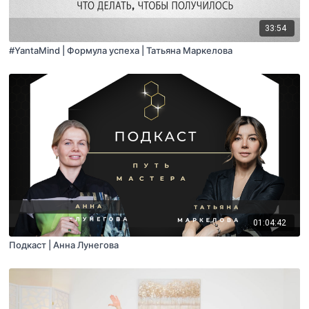
33:54
#YantaMind | Формула успеха | Татьяна Маркелова
01:04:42
Подкаст | Анна Лунегова