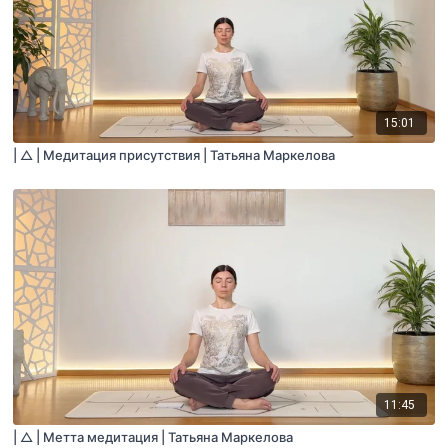
15:01
| △ | Медитация присутствия | Татьяна Маркелова
11:45
| △ | Метта медитация | Татьяна Маркелова