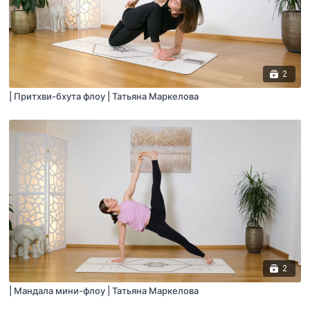
2
| Притхви-бхута флоу | Татьяна Маркелова
2
| Мандала мини-флоу | Татьяна Маркелова