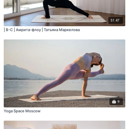
51:47
| B-C | Амрита-флоу | Татьяна Маркелова
9
Yoga Space Moscow