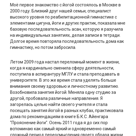
Моё первое знакомство с йогой состоялось в Москве в
2000 году. Близкий друг нашей семьи, специалист
высокого уровня по реабилитационной гимнастике с
элементами цигуна, йоги и других практик, показала мне
базовую последовательность асан, которую я разучила
на индивидуальных занятиях, делая записи в тетради.
Долгое время повторяла последовательность дома как
гимнастику, но потом забросила.
Летом 2009 года настал переломный момент в жизни,
когда я кардинально сменила сферу деятельности,
поступила в аспирантуру МГЛУ и стала преподавать в
университете. В это же время стала уделять больше
внимания своему здоровью и личностному развитию.
Возобновила занятия йогой. Меняла одну студию за
другой, пробовала различные направления. Я
загорелась целью найти своего учителя и стала
посещать занятия йогой в разных клубах, практиковала
дома по рекомендациям в книге Б.К.С. Айенгара
"Прояснение йоги". Осень 2011 года я до сих пор
вспоминаю как самый яркий и одновременно самый
сложный период переосмысления своего образа жизни.