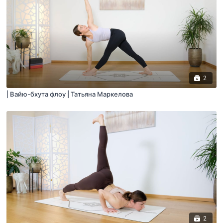
2
| Вайю-бхута флоу | Татьяна Маркелова
2