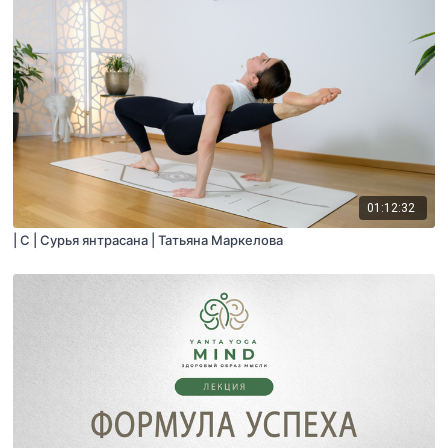
01:12:32
| C | Сурья янтрасана | Татьяна Маркелова