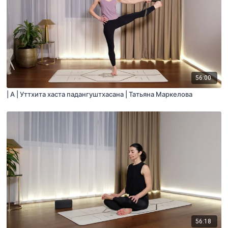
56:00
| A | Уттхита хаста падангуштхасана | Татьяна Маркелова
56:18