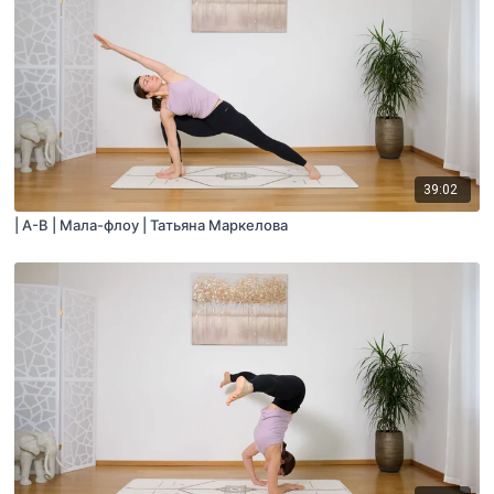
39:02
| A-B | Мала-флоу | Татьяна Маркелова