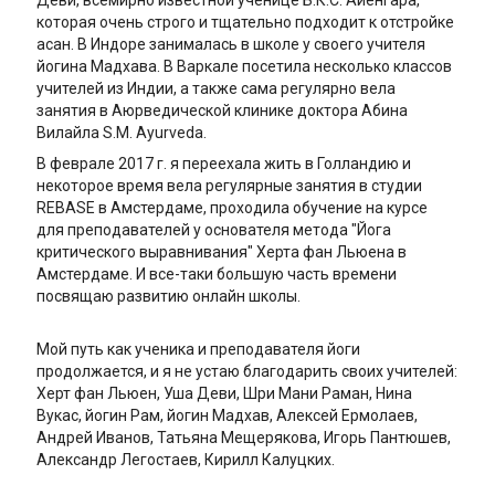
Деви, всемирно известной ученице Б.К.С. Айенгара,
которая очень строго и тщательно подходит к отстройке
асан. В Индоре занималась в школе у своего учителя
йогина Мадхава. В Варкале посетила несколько классов
учителей из Индии, а также сама регулярно вела
занятия в Аюрведической клинике доктора Абина
Вилайла S.M. Ayurveda.
В феврале 2017 г. я переехала жить в Голландию и
некоторое время вела регулярные занятия в студии
REBASE в Амстердаме, проходила обучение на курсе
для преподавателей у основателя метода "Йога
критического выравнивания" Херта фан Льюена в
Амстердаме. И все-таки большую часть времени
посвящаю развитию онлайн школы.
Мой путь как ученика и преподавателя йоги
продолжается, и я не устаю благодарить своих учителей:
Херт фан Льюен, Уша Деви, Шри Мани Раман, Нина
Вукас, йогин Рам, йогин Мадхав, Алексей Ермолаев,
Андрей Иванов, Татьяна Мещерякова, Игорь Пантюшев,
Александр Легостаев, Кирилл Калуцких.