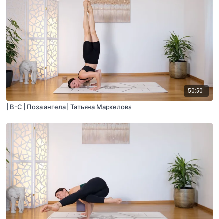
50:50
| B-C | Поза ангела | Татьяна Маркелова