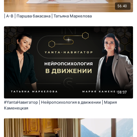
56:40
| A-B | Паршва бакасана | Татьяна Маркелова
58:37
#YantaНавигатор | Нейропсихология в движении | Мария
Каменецкая