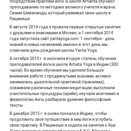
посредством практики йоги. В школе Arhanta обучают
преподаванию по методике великого учителя и врача
Свами Шивананды, который развивал свою школу в
Ришикеше.
В августе 2014 года я провела первые открытые занятия
с друзьями и знакомыми в Москве, а 1 сентября 2014
года запустила сайт yantayoga.com. 1 сентября - день
знаний и новых начинаний, именно в этот день мы
отмечаем день рождения школы Yanta Yoga.
В октябре 2015 г. я окончила вторую ступень обучения
преподавателей йоги в школе Arhata Yoga в Индии (300
часов). Во время обучения мы уделяли большое
внимание работе с продвинутыми асанами, активно
занимались дыхательной практикой (пранаяма),
осваивали различные техники медитации, выполняли
очистительные процедуры (крийи), изучали анатомию и
физиологию йоги, разбирали древние философские
тексты.
В декабре 2015 г. я снова поехала в Индию, чтобы
продолжить своё путешествие в мир йоги и углубить
свою практику. В Ришикеше я ходила на занятия к Уше