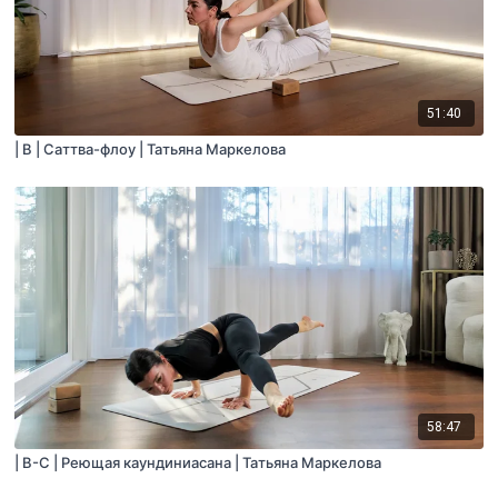
51:40
| B | Саттва-флоу | Татьяна Маркелова
58:47
| B-C | Реющая каундиниасана | Татьяна Маркелова