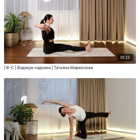
30:23
| B-C | Ваджра-садхана | Татьяна Маркелова