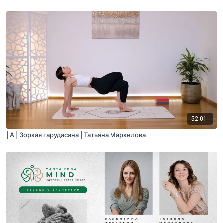
52:01
| A | Зоркая гарудасана | Татьяна Маркелова