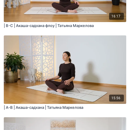
16:17
| B-С | Акаша-садхана флоу | Татьяна Маркелова
15:56
| A-B | Акаша-садхана | Татьяна Маркелова