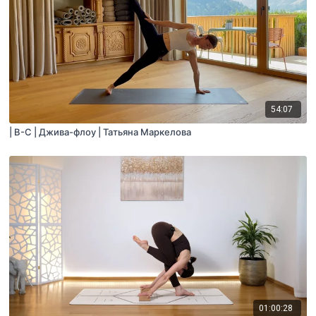
54:07
| B-C | Джива-флоу | Татьяна Маркелова
01:00:28