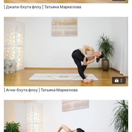
| Джала-бхута флоу | Татьяна Маркелова
2
| Агни-бхута флоу | Татьяна Маркелова