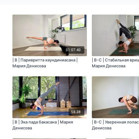
01:07:40
| B | Паривритта каундиниасана |
| B-C | Стабильная ври
Мария Денисова
Мария Денисова
58:38
| B | Эка пада бакасана | Мария
| B-С | Уверенная лола
Денисова
Денисова