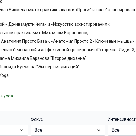
:
шева «Биомеханика в практике асан» и «Прогибы как сбалансирова
вой « Дживамукти йога» и «Искусство ассистирования»;
тельным практиками с Михаилом Барановым;
л «Анатомия Просто База», «Анатомия Просто 2 - Ключевые мышцы»,
авлению безопасной и эффективной тренировки с Гуторенко Лидией
анаяма Михаила Баранова "Второе дыхание"
с Леонида Кутузова "Эксперт медитаций"
 Yoga
a.yoga
Фокус
Интенсивност