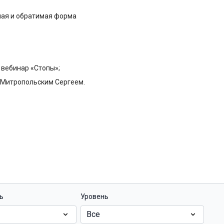
нная и обратимая форма
 вебинар «Стопы»;
, Митропольским Сергеем.
ь
Уровень