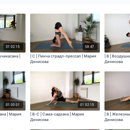
01:02:15
58:47
шчикасана |
| C | Пинча страдл-прессап | Мария
| B | Воздуш
Денисова
Денисова
01:00:01
01:02:15
сана | Мария
| B-С | Сама-садхана | Мария
| B | Железн
Денисова
Денисова