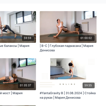
59:59
01:00:02
ные балансы | Мария
| B-C | Глубокая падмасана | Мария
Денисова
01:05:37
59:55
ый мост | Мария
#YantaGravity B | 31.08.2024 | Стойка
на руках | Мария Денисова