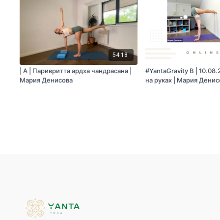
54:18
| A | Паривритта ардха чандрасана |
#YantaGravity B | 10.08
Мария Денисова
на руках | Мария Денис