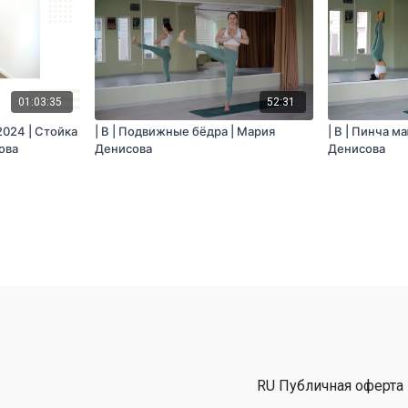
01:03:35
52:31
.2024 | Стойка
| B | Подвижные бёдра | Мария
| B | Пинча м
ова
Денисова
Денисова
RU Публичная оферта