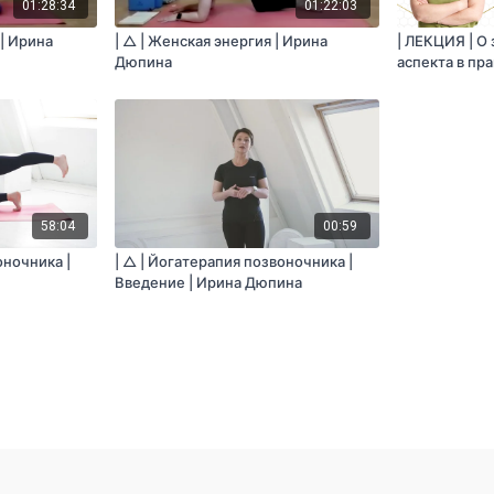
01:28:34
01:22:03
 | Ирина
| △ | Женская энергия | Ирина
| ЛЕКЦИЯ | О
Дюпина
аспекта в пра
Дюпина и Та
58:04
00:59
оночника |
| △ | Йогатерапия позвоночника |
Введение | Ирина Дюпина