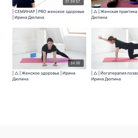
01:59:57
| СЕМИНАР | PRO женское здоровье
| △ | Женская практика
| Ирина Дюпина
Дюпина
59:30
| △ | Женское здоровье | Ирина
| △ | Йогатерапия позв
Дюпина
Ирина Дюпина