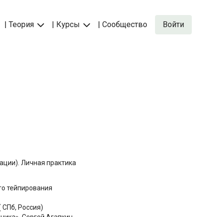
| Теория
| Курсы
| Сообщество
Войти
тации). Личная практика
го тейпирования
 СПб, Россия)