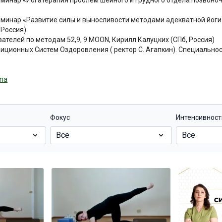
минар «Йогатерапия проблем шейного и грудного отдела позвоноч
минар «Развитие силы и выносливости методами адекватной йоги»
 Россия)
ателей по методам 52,9, 9 MOON, Кирилл Калуцких (СПб, Россия)
диционных Систем Оздоровления ( ректор С. Агапкин). Специальнос
ina
Фокус
Интенсивност