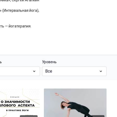
ника», Сергей Агапкин
 (Интервальная йога),
ть — йогатерапия.
ь
Уровень