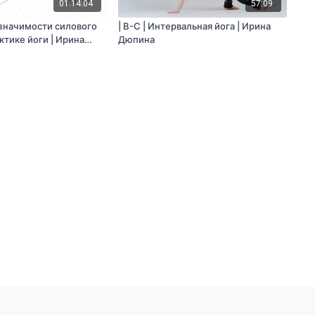
01:14:04
57:09
 значимости силового
| B-С | Интервальная йога | Ирина
ктике йоги | Ирина
Дюпина
тьяна Маркелова