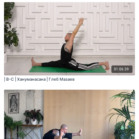
01:06:39
| B-С | Хануманасана | Глеб Мазаев