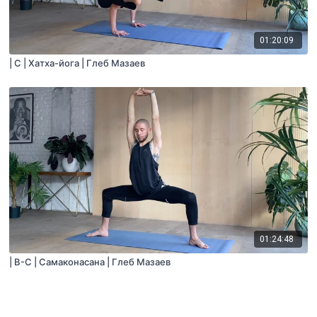
01:20:09
| С | Хатха-йога | Глеб Мазаев
01:24:48
| B-С | Самаконасана | Глеб Мазаев