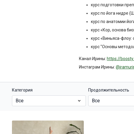
курс подготовки пре
курс по йога нидре (
курс по анатомии йог
курс «Кор, основа б
курс «Виньяса-флоу: 
курс "Основы методо
Канал Ирины:
https://boost
Инстаграм Ирины:
@iramuri
Категория
Продолжительность