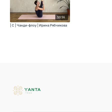
59:56
| C | Чанди-флоу | Ирина Рябчикова