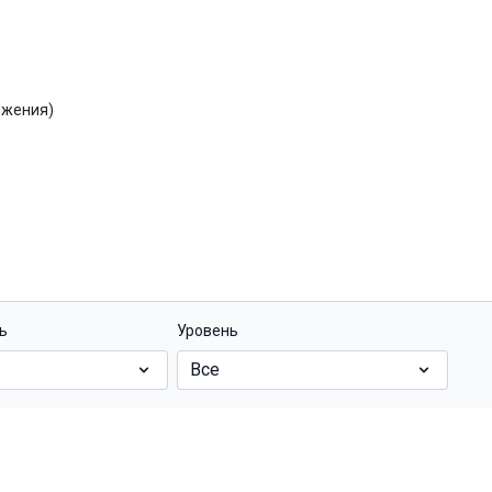
ижения)
ь
Уровень