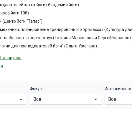
подавателей хатха-йоги (Академия йоги)
Школа йоги 108)
и (Центр йоги "Тапас")
иомеханики, планирование тренировочного процесса» (Культура дв
от шаблонов к творчеству» (Татьяна Маркелова и Сергей Баранов)
логии для преподавателей йоги" (Ольга Ужегова)
y.to/supyoga
ra
Фокус
Интенсивност