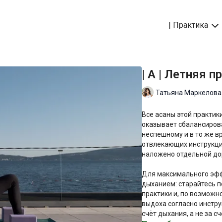
| Практика
| A | Летняя 
Татьяна Маркелова
Все асаны этой практик
оказывает сбалансирова
неспешному и в то же в
отвлекающих инструкци
наложено отдельной до
Для максимального эффе
дыханием: старайтесь 
практики и, по возможн
выдоха согласно инстру
счёт дыхания, а не за сч