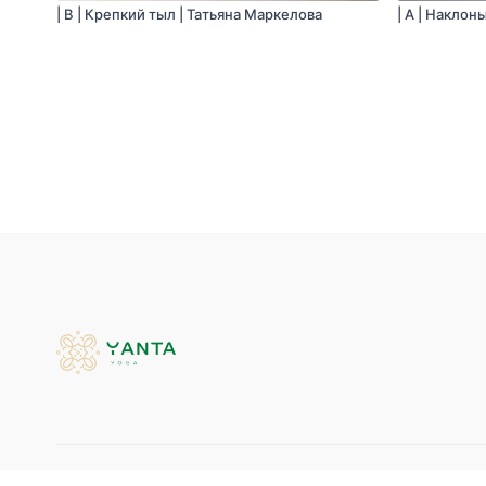
| B | Крепкий тыл | Татьяна Маркелова
| A | Наклон
© Yanta Yoga, 2026