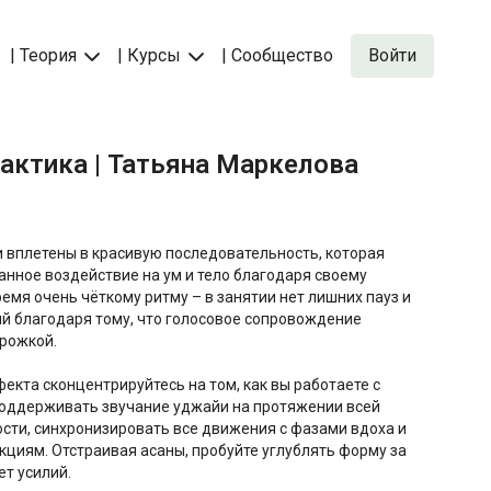
| Теория
| Курсы
| Сообщество
Войти
практика | Татьяна Маркелова
и вплетены в красивую последовательность, которая
нное воздействие на ум и тело благодаря своему
ремя очень чёткому ритму – в занятии нет лишних пауз и
й благодаря тому, что голосовое сопровождение
рожкой.
кта сконцентрируйтесь на том, как вы работаете с
поддерживать звучание уджайи на протяжении всей
ости, синхронизировать все движения с фазами вдоха и
кциям. Отстраивая асаны, пробуйте углублять форму за
ет усилий.