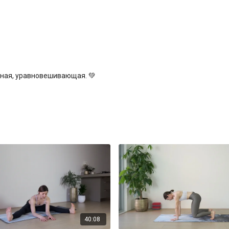
пная, уравновешивающая. 💚
40:08