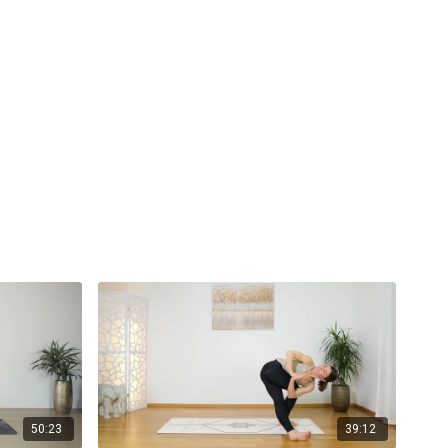
50:23
39:12