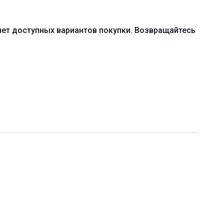
жения в практику!
нет доступных вариантов покупки. Возвращайтесь
ачальный (A)
 тела и гармонизация состояния
мическая практика общей направленности
онадобиться 2 блока для йоги
5 мин. (включая шавасану)