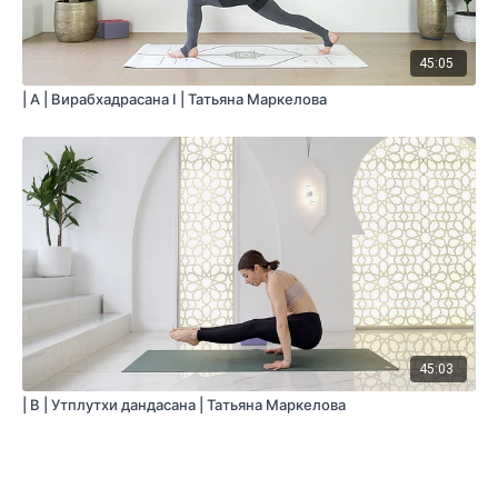
45:05
| A | Вирабхадрасана I | Татьяна Маркелова
45:03
| B | Утплутхи дандасана | Татьяна Маркелова