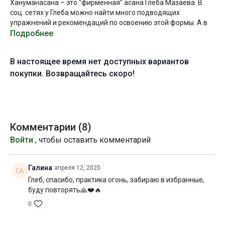
Хануманасана – это “фирменная” асана Глеба Мазаева. В
соц. сетях у Глеба можно найти много подводящих
упражнений и рекомендаций по освоению этой формы. А в
этом видеоуроке они не просто собраны в одном месте, но и
Подробнее
организованы в цельную последовательность.
В настоящее время нет доступных вариантов
Надеюсь, что вы получите удовольствие от практики и
найдете для себя новые ключи для работы в продольном
покупки. Возвращайтесь скоро!
направлении подвижности.
Инстаграм Глеба >>
Сайт Глеба >>
Комментарии (
8
)
Войти
, чтобы оставить комментарий
Телеграм Глеба >>
Желаю вам продуктивной практики!
Галина
апреля 12, 2025
Глеб, спасибо, практика огонь, забираю в избранные,
Уровень подготовки:
средний, выше среднего (B)
буду повторять🙏❤️🔥
Цель:
освоение и углубление продольного шпагата
0
Специфика:
стато-динамическая практика с акцентом на