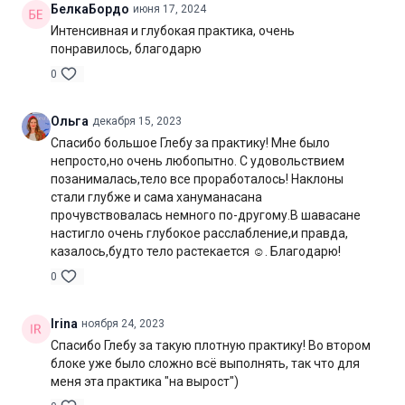
БелкаБордо
июня 17, 2024
увеличение подвижности тазобедренных суставов
Интенсивная и глубокая практика, очень
понравилось, благодарю
Нагрузка:
средняя
0
Оборудование:
могут понадобиться блоки для йоги
Ольга
декабря 15, 2023
Продолжительность:
66 мин. (без шавасаны)
Спасибо большое Глебу за практику! Мне было
непросто,но очень любопытно. С удовольствием
позанималась,тело все проработалось! Наклоны
стали глубже и сама хануманасана
прочувствовалась немного по-другому.В шавасане
настигло очень глубокое расслабление,и правда,
казалось,будто тело растекается ☺️. Благодарю!
0
Irina
ноября 24, 2023
Спасибо Глебу за такую плотную практику! Во втором
блоке уже было сложно всё выполнять, так что для
меня эта практика "на вырост")