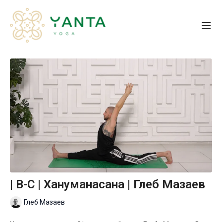
| B-С | Хануманасана | Глеб Мазаев
Глеб Мазаев