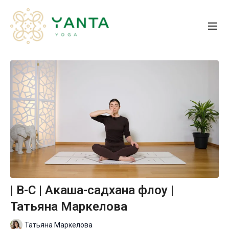
| B-С | Акаша-садхана флоу |
Татьяна Маркелова
Татьяна Маркелова