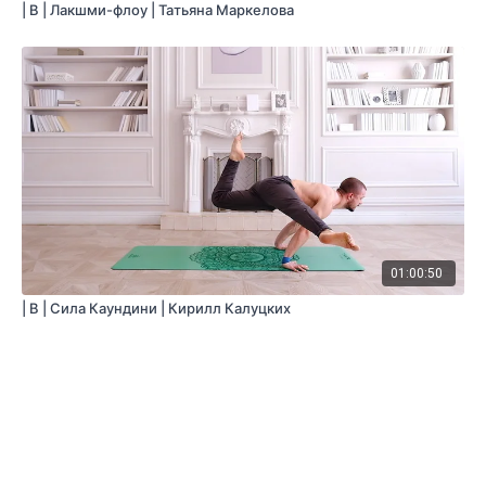
| B | Лакшми-флоу | Татьяна Маркелова
01:00:50
| B | Сила Каундини | Кирилл Калуцких