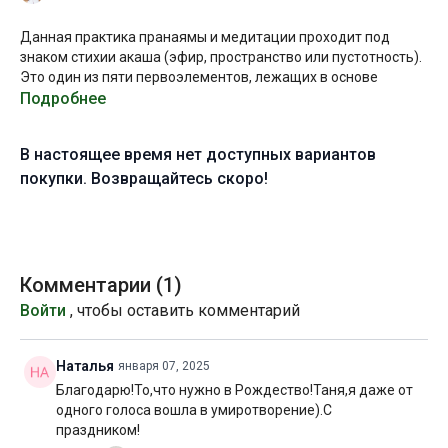
Данная практика пранаямы и медитации проходит под
знаком стихии акаша (эфир, пространство или пустотность).
Это один из пяти первоэлементов, лежащих в основе
мироздания.
Подробнее
Акаша — не просто пустота, а пустота, содержащая в себе
В настоящее время нет доступных вариантов
бесконечный потенциал энергии в скрытом непроявленном
состоянии. Его основная характеристика — шабда, или звук, с
покупки. Возвращайтесь скоро!
которого и началось мироздание.
Корень “каш” буквально означает сияние,
распространяющееся вокруг. Подобная визуализация
может стать хорошей опорой для данной практики: во время
Комментарии (
1
)
выполнения техник пранаямы представляете, как ваше тело
Войти
, чтобы оставить комментарий
излучает свет во всех направлениях.
Желаю вам приятного обнуления!
Наталья
января 07, 2025
Благодарю!То,что нужно в Рождество!Таня,я даже от
Обратите внимание, что для успешного выполнения вы
одного голоса вошла в умиротворение).С
должны быть знакомы с такими техниками, как капалабхати,
праздником!
уджайи и нади шодхана пранаяма. Пожалуйста, обратитесь к