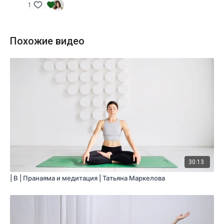
нашему методическому пособию, если вы не владеете этими
1
техниками, прежде чем приступать к практике.
Уровень подготовки:
средний, выше среднего
Похожие видео
Цель:
гармонизация психофизического состояния
Специфика:
пранаяма и медитация
Нагрузка:
низкая
Оборудование:
блок или подушка для медитации (если
используете)
Продолжительность:
16 мин. (включая шавасану)
30:13
| B | Пранаяма и медитация | Татьяна Маркелова