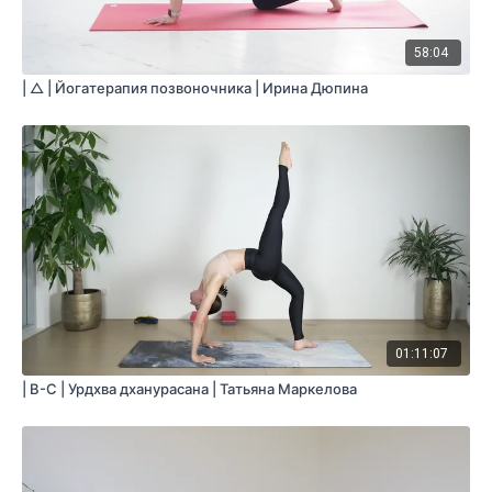
58:04
| △ | Йогатерапия позвоночника | Ирина Дюпина
01:11:07
| B-C | Урдхва дханурасана | Татьяна Маркелова