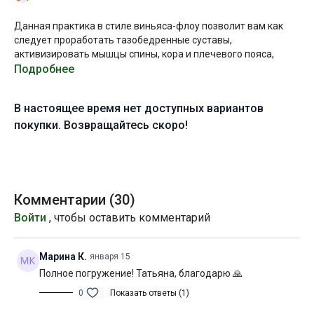
Данная практика в стиле виньяса-флоу позволит вам как
следует проработать тазобедренные суставы,
активизировать мышцы спины, кора и плечевого пояса,
чтобы подготовиться к выполнению непростого баланса на
Подробнее
руках – галавасаны.
В настоящее время нет доступных вариантов
Мы будем двигаться динамично, интересно и где-то даже
непривычно. Настраивайтесь на интенсивную практику и
покупки. Возвращайтесь скоро!
глубокую шавасану!
Уровень подготовки:
средний, выше среднего (B-С)
Нагрузка:
высокая
Комментарии (
30
)
Войти
, чтобы оставить комментарий
Оборудование:
не потребуется
Продолжительность:
57 мин. (включая шавасану)
Марина К.
января 15
Полное погружение! Татьяна, благодарю 🙏
0
Показать ответы (1)