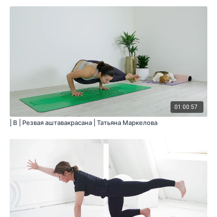
01:00:57
| B | Резвая аштавакрасана | Татьяна Маркелова