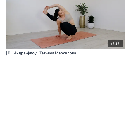
59:29
| B | Индра-флоу | Татьяна Маркелова