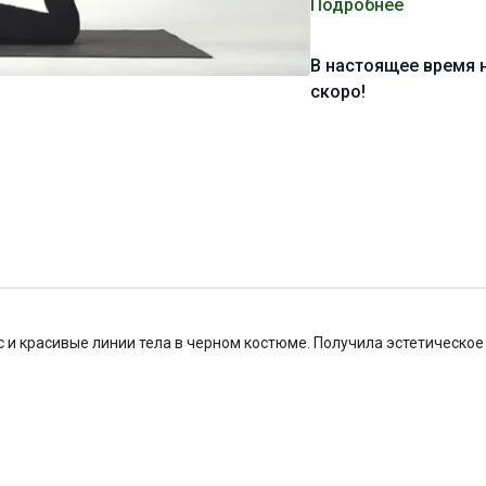
Уровень подготовки:
Подробнее
с
Цель:
освоение и углуб
В настоящее время 
Специфика:
скоро!
стато-дина
подвижности тазобедре
Нагрузка:
средняя
Оборудование:
могут п
Продолжительность:
6
 и красивые линии тела в черном костюме. Получила эстетическое 