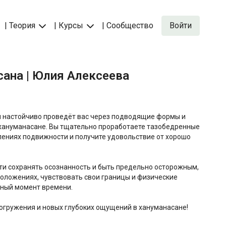
| Теория
| Курсы
| Сообщество
Войти
асана | Юлия Алексеева
и настойчиво проведёт вас через подводящие формы и
 хануманасане. Вы тщательно проработаете тазобедренные
лениях подвижности и получите удовольствие от хорошо
ти сохранять осознанность и быть предельно осторожным,
оложениях, чувствовать свои границы и физические
нный момент времени.
огружения и новых глубоких ощущений в хануманасане!