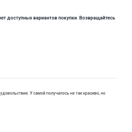
редний (B)
ление продольного шпагата
нет доступных вариантов покупки. Возвращайтесь
мическая практика с акцентом на увеличение
нных суставов
онадобиться блоки для йоги
0 мин. (включая шавасану)
удовольствие. У самой получалось не так красиво, но