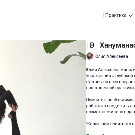
| Практика
| B | Хануман
Юлия Алексеева
Юлия Алексеева мягко 
упражнения к глубокой
суставы во всех направ
простроенной практики.
Помните о необходимос
работая в предельных п
возможности тела в да
Желаю вам приятного п