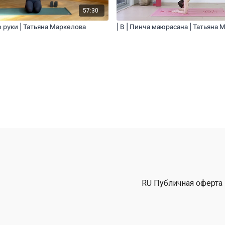
57:30
е руки | Татьяна Маркелова
| B | Пинча маюрасана | Татьяна
RU Публичная оферта