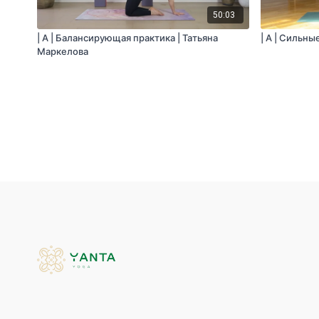
50:03
| A | Балансирующая практика | Татьяна
| A | Сильны
Маркелова