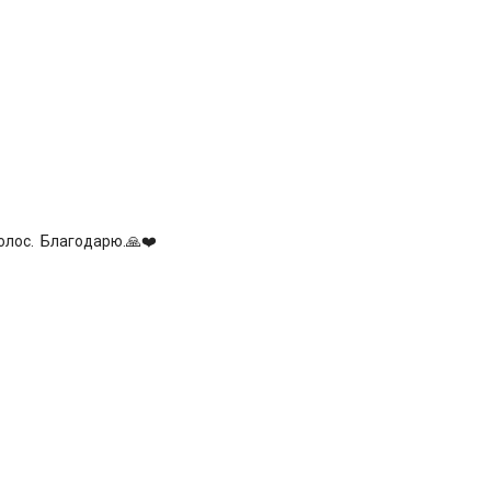
голос. Благодарю.🙏❤️