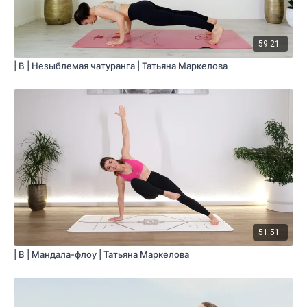
59:21
| B | Незыблемая чатуранга | Татьяна Маркелова
51:51
| B | Мандала-флоу | Татьяна Маркелова