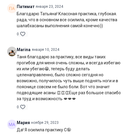
Патимат
января 23, 2024
Цель:
освоение и углубление позы саранчи
Благодарю Татьяна! Классная практика, глубокая.
рада, что в основном все осилила, кроме качества
Специфика:
стато-динамическая практика с акцентом на
шалабхасаны выполнения самой конечно))
укрепление мышц-разгибателей спины и мышц бёдер
0
Нагрузка:
средняя
Marina
января 10, 2024
Оборудование:
2 блока для йоги
Таня благодарю за практику, все виды таких
Продолжительность:
55 мин. (включая шавасану)
прогибов для меня очень сложны, и всегда избегаю
их или убегаю😁, теперь буду делать
целенаправленно, было сложно сегодня но
возможно, получилось чуть выше поднять ноги и в
пояснице совсем не было боли. Вот что значит
подводящие асаны 👏👏👏Еще раз большое спасибо
за труд и возможность 💋💋💋
0
Мария
ноября 29, 2023
Да! Я осилила практику С🤪