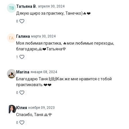
Цель:
проработка всего тела в движении
Татьяна В.
апреля 30, 2024
Дякую щиро за практику, Танечко)🔥❤️
Специфика:
динамичная практика в стиле виньяса-флоу
0
Нагрузка:
высокая
Галина
марта 30, 2024
Оборудование:
не потребуется
Моя любимая практика, 🔥мои любимые переходы,
Продолжительность:
50 мин. (включая шавасану)
благодарю,🙏❤️Татьяна🌹
1
Marina
января 08, 2024
Благодарю Таня 🙌🙌Как же мне нравится с тобой
практиковать ❤️❤️
0
Юлия
ноября 09, 2023
Спасибо, Таня 🙏🌹
0