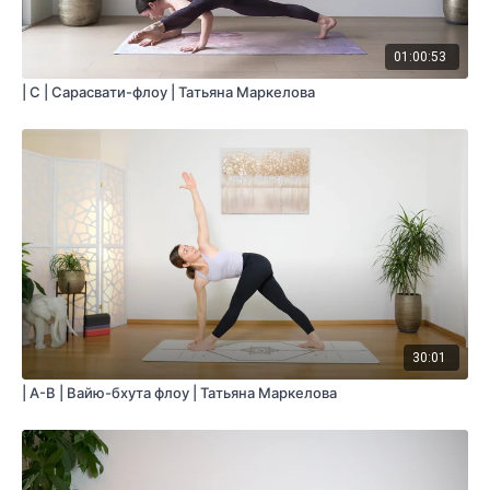
01:00:53
| C | Сарасвати-флоу | Татьяна Маркелова
30:01
| A-B | Вайю-бхута флоу | Татьяна Маркелова