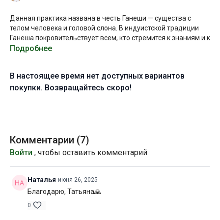
Данная практика названа в честь Ганеши — существа с
телом человека и головой слона. В индуистской традиции
Ганеша покровительствует всем, кто стремится к знаниям и к
успеху в любой деятельности. Считается, что обращение к
Подробнее
нему помогает устранить всевозможные препятствия на
пути к мудрости и изобилию.
В настоящее время нет доступных вариантов
Считается также, что Ганеша покровительствует
покупки. Возвращайтесь скоро!
путешественникам и предпринимателям — всем, кто не
боится рисковать и экспериментировать, любит
приключения и открыт новому. Именно поэтому сегодня в
составе практики будут оригинальные связки и переходы.
Комментарии (
7
)
В целом, вас ждет довольно динамичная и плотная
Войти
, чтобы оставить комментарий
последовательность. И, надеюсь, что очень приятная и
перезаряжающая шавасана!
Наталья
июня 26, 2025
Желаю вам продуктивной практики!
Благодарю, Татьяна🙏
Уровень подготовки:
средний, выше среднего (B-C)
0