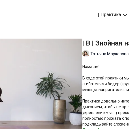
| Практика
| B | Знойная
Татьяна Маркелова
Намасте!
В ходе этой практики 
сгибателями бедер (группа
мышцы, напрягатель ши
Практика довольно инте
дыханием, чтобы не пре
укрепление мышц пресс
полностью прижата к по
подкладывайте сложенно