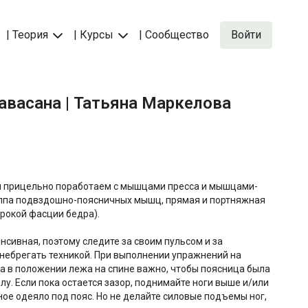
| Теория
| Курсы
| Сообщество
Войти
 навасана | Татьяна Маркелова
мы прицельно поработаем с мышцами пресса и мышцами-
 подвздошно-поясничных мышц, прямая и портняжная
рокой фасции бедра).
нсивная, поэтому следите за своим пульсом и за
небрегать техникой. При выполнении упражнений на
а в положении лежа на спине важно, чтобы поясница была
лу. Если пока остается зазор, поднимайте ноги выше и/или
е одеяло под пояс. Но не делайте силовые подъемы ног,