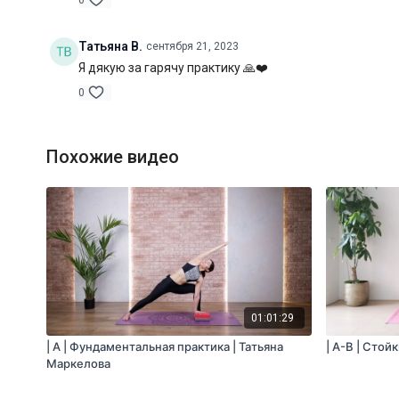
0
Татьяна В.
сентября 21, 2023
Я дякую за гарячу практику 🙏❤️
0
Похожие видео
01:01:29
| A | Фундаментальная практика | Татьяна
| A-B | Стой
Маркелова