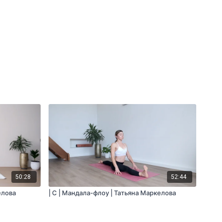
50:28
52:44
елова
| C | Мандала-флоу | Татьяна Маркелова