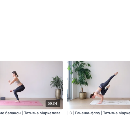
50:34
кие балансы | Татьяна Маркелова
| С | Ганеша-флоу | Татьяна Марк