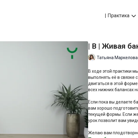
| Практика
| B | Живая б
Татьяна Маркелова
В ходе этой практики м
выполнять её в связке 
двигаться в этой форме 
всех нижних балансах на
Если пока вы делаете б
вам хорошо подготовит
текущей формы. Если же
урок позволит вам уви
Желаю вам плодотворно