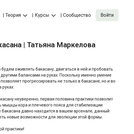
| Теория
| Курсы
| Сообщество
Войти
акасана | Татьяна Маркелова
ы будем оживлять бакасану, двигаться в ней и пробовать
с другими балансами на руках. Поскольку именно умение
позволяет прогрессировать не только в бакасане, но и во
 руках.
акасану неуверенно, первая половина практики позволит
ь мышцы кора и плечевого пояса для стабилизации
 бакасана давно находится в вашем арсенале, данный
деть новые возможности для эволюции этой формы.
й практики!