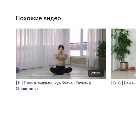
Похожие видео
29:23
| B | Прана-вьяямы, кумбхака | Татьяна
| B-С | Рама
Маркелова