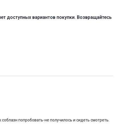
редний (B)
нет доступных вариантов покупки. Возвращайтесь
нение позы журавля
мическая практика с акцентом на укрепление мышц кора,
а
онадобиться блоки для йоги
0 мин. (включая шавасану)
ик соблазн попробовать-не получилось и сидеть смотреть.