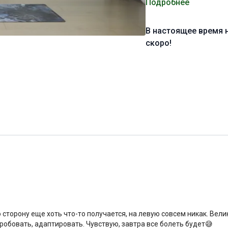
Подробнее
Уровень подготовки:
с
В настоящее время 
Цель:
освоение и услож
скоро!
Специфика:
стато-дина
бёдер и плечевого пояс
Нагрузка:
высокая
Оборудование:
могут п
Продолжительность:
6
 сторону еще хоть что-то получается, на левую совсем никак. Вел
пробовать, адаптировать. Чувствую, завтра все болеть будет😅