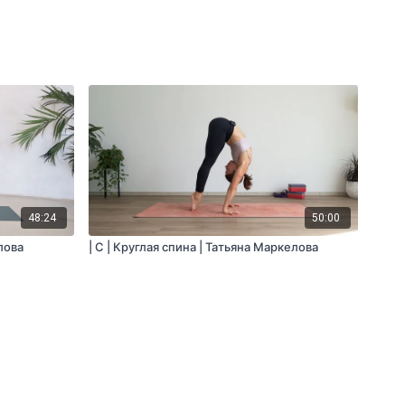
48:24
50:00
лова
| C | Круглая спина | Татьяна Маркелова