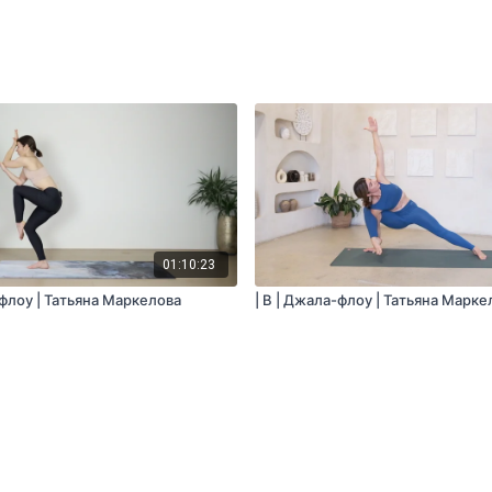
01:10:23
-флоу | Татьяна Маркелова
| B | Джала-флоу | Татьяна Марке