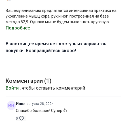
Вашему вниманию предлагается интенсивная практика на
укрепление мышц кора, рук и ног, построенная на базе
метода 52,9. Однако мы не будем выполнять круговую
тренировку в интервальном режиме и проработаем все
Подробнее
упражнения в приемлемом темпе, останавливаясь на
технических нюансах.
В настоящее время нет доступных вариантов
В конце занятия я выделю время на самостоятельную
покупки. Возвращайтесь скоро!
практику: вам будет продолжено отработать связку из
балансов на руках, либо элементы этой связки по
отдельности.
Желаю всем огненной практики!
Комментарии (
1
)
Войти
, чтобы оставить комментарий
Уровень подготовки:
продвинутый (С)
Цель:
выполнение связок из балансов на руках
Инна
августа 28, 2024
Спасибо большое! Супер 👍
Специфика:
динамическая практика с акцентом на
укрепление мышц кора, бёдер и плечевого пояса
0