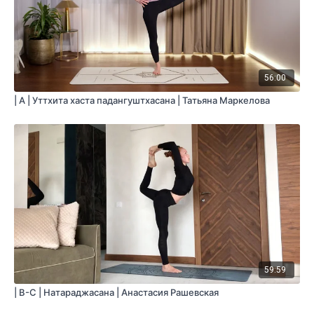
56:00
| A | Уттхита хаста падангуштхасана | Татьяна Маркелова
59:59
| B-C | Натараджасана | Анастасия Рашевская