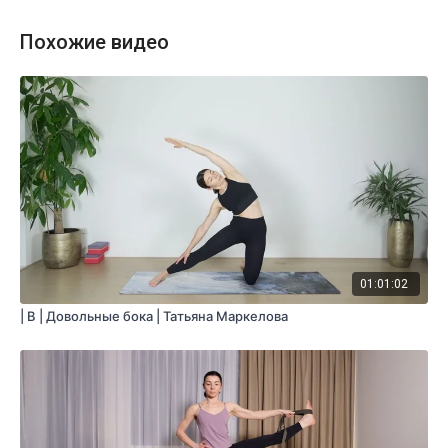
Нагрузка:
интенсивная
Похожие видео
Оборудование:
не потребуется
Продолжительность:
60 мин. (включая шавасану)
01:01:02
| B | Довольные бока | Татьяна Маркелова