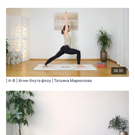
Продолжительность:
50 минут (включая шавасану)
38:35
| A-B | Агни-бхута флоу | Татьяна Маркелова