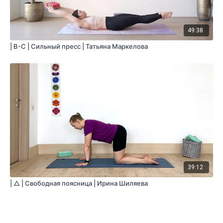
49:38
| B-С | Сильный пресс | Татьяна Маркелова
39:12
| △ | Свободная поясница | Ирина Шиляева