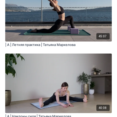
45:07
| A | Летняя практика | Татьяна Маркелова
40:08
| A | Наклоны сидя | Татьяна Маркелова