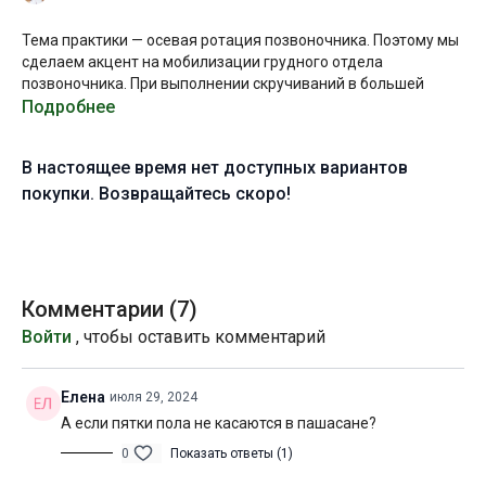
Тема практики — осевая ротация позвоночника. Поэтому мы
сделаем акцент на мобилизации грудного отдела
позвоночника. При выполнении скручиваний в большей
степени работает именно этот отдел, поскольку
Подробнее
анатомический диапазон скручивания в пояснице совсем
небольшой.
В настоящее время нет доступных вариантов
При выполнении скручивающих положений мы создаем
покупки. Возвращайтесь скоро!
натяжение по спиральным линиям тела, а в боковых
наклонах — по латеральным. Поэтому выполнение
скручиваний и боковых наклонов хорошо уравновешивает
правую и левую стороны тела. Не говоря уже о благотворном
влиянии данных упражнений на состояние позвоночника.
Комментарии (
7
)
Войти
, чтобы оставить комментарий
Желаю приятной практики!
Уровень подготовки:
средний (B)
Елена
июля 29, 2024
А если пятки пола не касаются в пашасане?
Цель:
проработка латеральных и спиральных линий тела
0
Показать ответы (1)
Специфика:
стато-динамическая практика с акцентом на