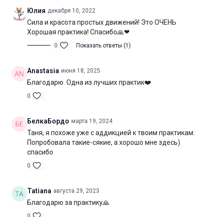
осевой ротации позвоночника
Юлия
декабря 10, 2022
Сила и красота простых движений! Это ОЧЕНЬ
Нагрузка:
средняя
Хорошая практика! Спасибо🙏❤
Оборудование:
не потребуется
0
Показать ответы (1)
Продолжительность:
65 минут (включая шавасану)
Anastasia
июня 18, 2025
Благодарю. Одна из лучших практик❤️
0
БелкаБордо
марта 19, 2024
Таня, я похоже уже с аддикцией к твоим практикам.
Попробовала такие-сякие, а хорошо мне здесь)
спасибо
0
Tatiana
августа 29, 2023
Благодарю за практику🙏
0