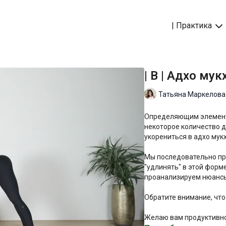
| Практика
| B | Адхо му
Татьяна Маркелова
Определяющим элементо
некоторое количество д
укорениться в адхо мук
Мы последовательно пр
"удлинять" в этой форме
проанализируем нюансы
Обратите внимание, что
Желаю вам продуктивно