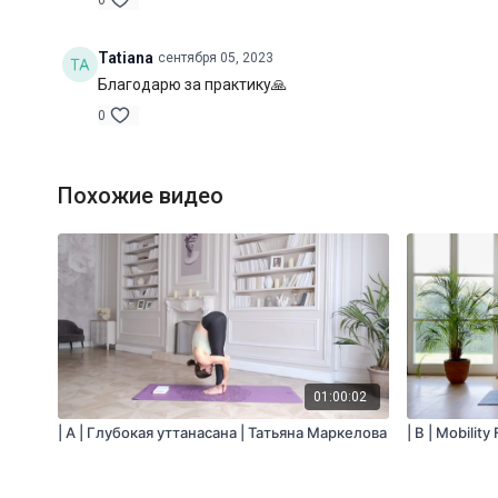
0
Tatiana
сентября 05, 2023
Благодарю за практику🙏
0
Похожие видео
01:00:02
| A | Глубокая уттанасана | Татьяна Маркелова
| B | Mobilit