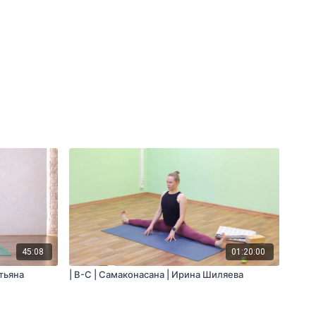
45:08
01:20:00
атьяна
| B-С | Самаконасана | Ирина Шиляева