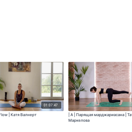
01:07:47
y Flow | Катя Валнерт
| A | Парящая марджариасана | Т
Маркелова