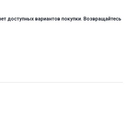
редний (B)
нет доступных вариантов покупки. Возвращайтесь
ление позы собаки мордой вниз
мическая практика с акцентом на укрепление мышц плеч,
а вытяжение задней поверхностной линии
онадобиться блок для йоги
0 мин. (включая шавасану)