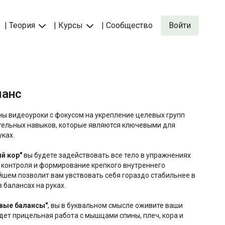
| Теория
| Курсы
| Сообщество
Войти
ланс
ны видеоуроки с фокусом на укрепление целевых групп
уках.
ий кор"
вы будете задействовать все тело в упражнениях
 контроля и формирование крепкого внутреннего
ейшем позволит вам увствовать себя гораздо стабильнее в
 балансах на руках.
вые балансы"
, вы в буквальном смысле
оживите ваши
ждет прицельная работа с мышцами спины, плеч, кора и