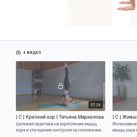
4 ВИДЕО
57:24
| С | Крепкий кор | Татьяна Маркелова
Целевая практика на укрепление мышц
Интенсивна
кора и улучшение контроля за положением
мышц кора 
корпуса в перевернутых асанах
переходы в 