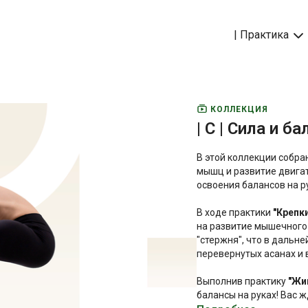
| Практика
КОЛЛЕКЦИЯ
| C | Сила и ба
В этой коллекции собра
мышц и развитие двигательных навыков, которые являются ключевыми для
освоения балансов на р
В ходе практики
"Крепк
на развитие мышечного
"стержня", что в дальн
перевернутых асанах и в
Выполнив практику
"Жи
балансы на руках! Вас 