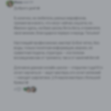
Инна
мая 09
Доброго дня! 🪷
Я, конечно, не любитель разных марафонов,
тренингов и всего, что несут сейчас соцсети, но…
Именно здесь, на базе школы Янта-йога, я поменяла
своё мнение, благодаря в первую очередь Татьяне!
Настоящий профессионал, мастер! 👍 Всё чётко, без
воды, только понятная информация, вернее, её
грамотная подача, структура — я в полном
восхищении как от тренинга, так и от занятий йогой.
Для меня данная онлайн-школа — открытие года! Кто
хочет научиться — ищет мастера, кто хочет иллюзий
— находит шарлатана. )) Я нашла мастера с большой
буквы! 🪷
4