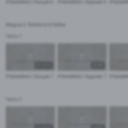
#YantaMind | Лекция 6
#YantaMind | Задание 6
Модуль 3. Reinforce & Refine
Часть 1
01:14:14
05:48
#YantaMind | Лекция 7
#YantaMind | Задание 7
Часть 2