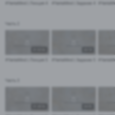
#YantaMind | Лекция 4
#YantaMind | Задание 4
Часть 2
01:03:56
03:18
#YantaMind | Лекция 5
#YantaMind | Задание 5
Часть 3
01:28:56
04:35