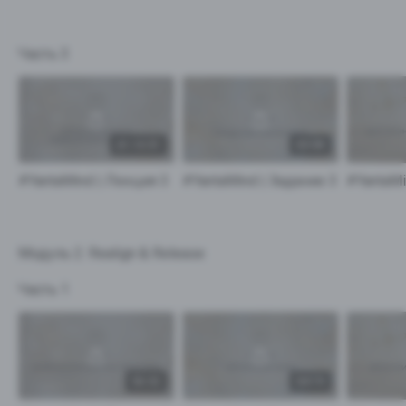
Часть 3
01:15:31
03:08
#YantaMind | Лекция 3
#YantaMind | Задание 3
Модуль 2. Realign & Release
Часть 1
56:32
04:19