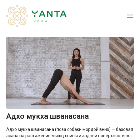
Адхо мукха шванасана
Адхо мукха шванасана (поза собаки мордой вниз) — базовая
асана на растяжение мышц спины и задней поверхности ног.