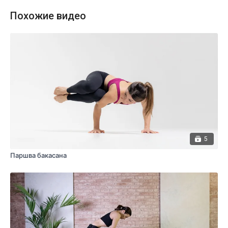
Похожие видео
Техника выполнения
Исходное положение: лежа животом на коленях
в положении адхо мукха вирасана или в позе планки. В адхо
мукха вирасане вытяните руки как можно дальше вперед,
прижмите ладони к полу, оттолкнитесь руками от пола
и поднимите бедра вверх, упираясь ладонями и стопами
в пол. В планке оттолкнитесь от ладоней и уведите таз
назад, сохраняя прямые ноги в коленях. Направьте
седалищные кости по диагонали вверх от себя и вытяните
позвоночник по всей длине. Выпрямляйте руки в локтях,
а ноги — в коленях. Пятки не обязательно сразу ставить
5
на пол (это лишь направление для работы).
Паршва бакасана
ЛАДОНИ И РУКИ
1) Плотно прижимайте ладони к полу по всему периметру,
приподнимая своды (втягивая центральную часть ладоней).
Средние пальцы смотрят четко вперед (перпендикулярно
переднему краю коврика), остальные пальцы широко
расставлены, фаланги вытянуты.