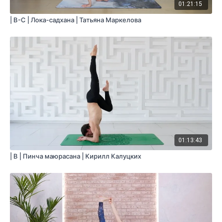
01:21:15
| B-C | Лока-садхана | Татьяна Маркелова
01:13:43
| B | Пинча маюрасана | Кирилл Калуцких