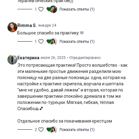
терапевтических практик))
Цель:
снятие напряжения с пояснично-крестцового отдела
1
Показать ответы (1)
позвоночника и улучшение циркуляции в области таза
Rimma S.
января 24
Специфика:
терапевтическая практика
Большое спасибо за практику 🫶
Нагрузка:
умеренная
1
Показать ответы (1)
Оборудование:
не потребуется
Екатерина
июля 26, 2025
• Отредактировано
Продолжительность:
39 мин. (включая шавасану)
Это потрясающая практика! Просто волшебство - как
эти маленькие простые движения разделили мою
поясницу на две разные поясницы: одна, которая на
настройке к практике скрипела, ворчала и шептала
"мне не удобно, давай ляжем" и вторая, которая по
завершении практики спокойно дремала в том же
положении по-турецки. Мягкая, гибкая, тёплая.
Спасибо🙏💕
Отдельное спасибо за покачивания крестцом
2
Показать ответы (1)