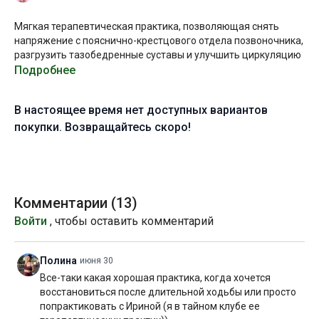
Мягкая терапевтическая практика, позволяющая снять
напряжение с пояснично-крестцового отдела позвоночника,
разгрузить тазобедренные суставы и улучшить циркуляцию
в области таза.
Подробнее
Данный комплекс можно выполнять как с целью снятия
В настоящее время нет доступных вариантов
напряжения в области поясницы и общей релаксации, так и
с целью профилактики застойных явлений в области таза.
покупки. Возвращайтесь скоро!
Также эту практику можно выполнять во время
менструации, однако при обильных месячных
рекомендуется пропустить предлагаемые позы со
скручиванием и упражнение с подъёмом из положения
лёжа.
Комментарии (
13
)
Войти
, чтобы оставить комментарий
Ирина Шиляева — йогатерапевт, реабилитолог и
преподаватель йоги с многолетним опытом.
Телеграм-канал
Ирины >
Полина
июня 30
Все-таки какая хорошая практика, когда хочется
Желаю вам приятного погружения в практику!
восстановиться после длительной ходьбы или просто
попрактиковать с Ириной (я в тайном клубе ее
Уровень подготовки:
любой, в т.ч. начальный с нуля ( △ )