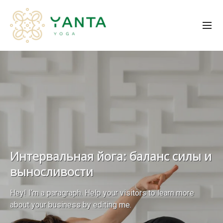
Интервальная йога: баланс силы и
выносливости
Hey! I’m a paragraph. Help your visitors to learn more
about your business by editing me.