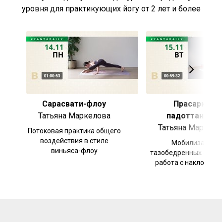
уровня для практикующих йогу от 2 лет и более
Сарасвати-флоу
Прасарита
Татьяна Маркелова
падоттансана
Татьяна Маркело
Потоковая практика общего
воздействия в стиле
Мобилизация
виньяса-флоу
тазобедренных суста
работа с наклоном 