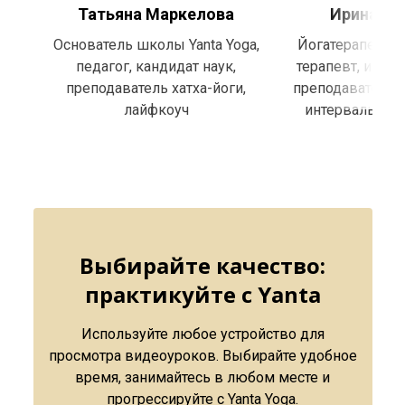
Татьяна Маркелова
Ирина Д
Основатель школы Yanta Yoga,
Йогатерапевт, 
педагог, кандидат наук,
терапевт, инст
преподаватель хатха-йоги,
преподаватель х
лайфкоуч
интервального
Выбирайте качество:
практикуйте с Yanta
Используйте любое устройство для
просмотра видеоуроков. Выбирайте удобное
время, занимайтесь в любом месте и
прогрессируйте с Yanta Yoga.