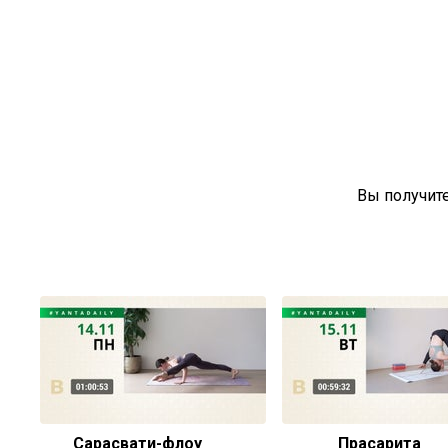
Вы получит
Сарасвати-флоу
Прасарита