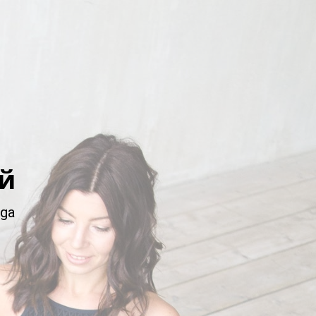
й
oga