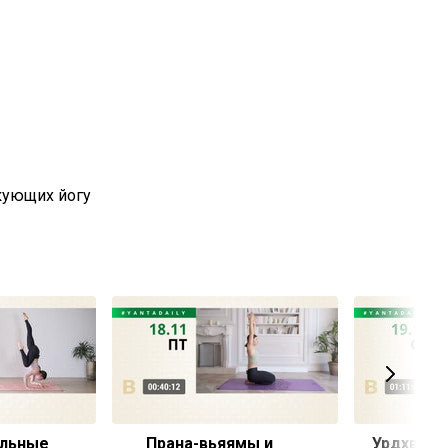
кующих йогу
альные
Прана-вьяямы и
Урдхва д