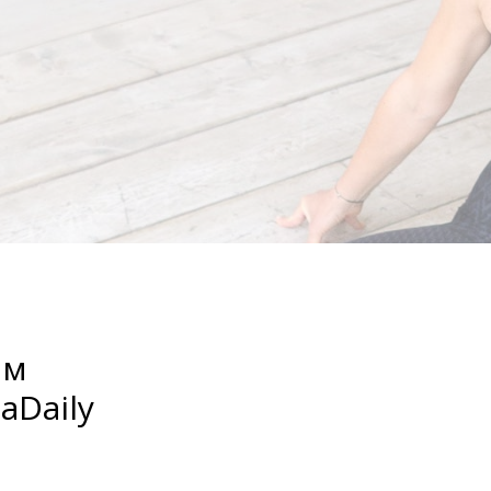
ям
aDaily