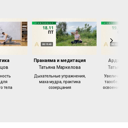
тика
Пранаяма и медитация
Ардха ч
ецов
Татьяна Маркелова
Татьяна 
ность
Дыхательные упражнения,
Увеличение
 для
маха мудра, практика
тазобедренн
о тела
созерцания
освоение по