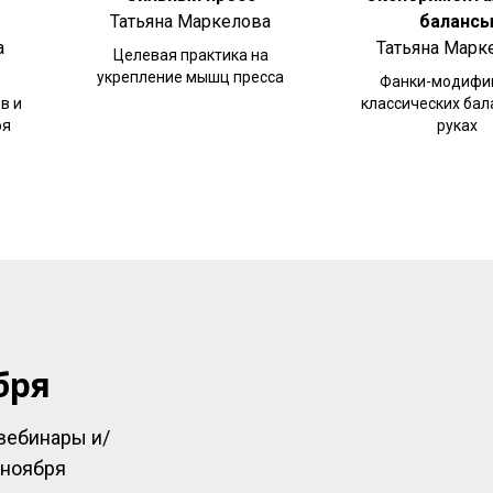
Татьяна Маркелова
баланс
а
Татьяна Марк
Целевая практика на
укрепление мышц пресса
Фанки-модифи
в и
классических бал
оя
руках
бря
вебинары и/
 ноября