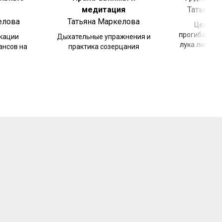
ы
медитация
Татьяна 
елова
Татьяна Маркелова
Целевая
прогибами, о
кации
Дыхательные упражнения и
лука лицом 
ансов на
практика созерцания
мо