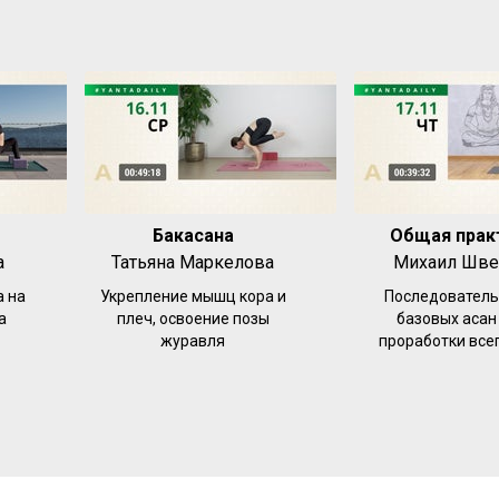
Бакасана
Общая прак
а
Татьяна Маркелова
Михаил Шв
 на
Укрепление мышц кора и
Последователь
а
плеч, освоение позы
базовых асан
журавля
проработки всег