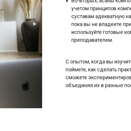
Во-вторых, асаны компо
учетом принципов комп
суставам адекватную на
пока вы не владеете пр
используйте готовые к
преподавателем.
С опытом, когда вы изучит
поймете, как сделать прак
сможете экспериментиров
объединяя их в разные по