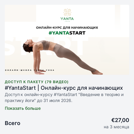
ДОСТУП К ПАКЕТУ (79 ВИДЕО)
#YantaStart | Онлайн-курс для начинающих
Доступ
к онлайн-курсу #YantaStart "Введение в теорию и
практику йоги" до 31 июля 2026.
17 практических видеоуроков по 27 мин.
5 теоретических вебинаров в записи
видеоразборы техник и асан йоги к каждому видеоуроку
€27,00
Всего
на 3 месяца