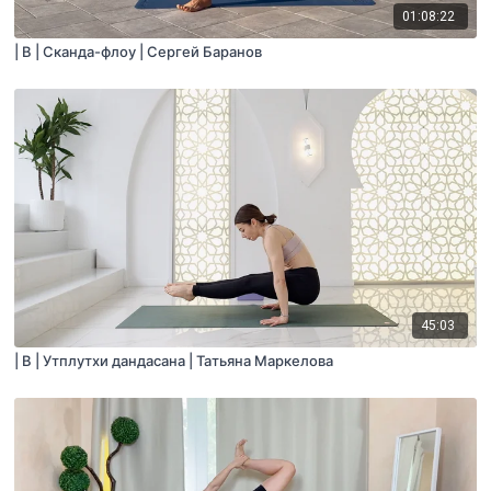
01:08:22
| B | Сканда-флоу | Сергей Баранов
45:03
| B | Утплутхи дандасана | Татьяна Маркелова