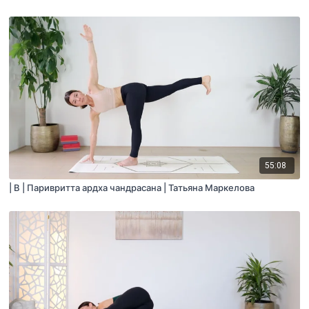
55:08
| B | Паривритта ардха чандрасана | Татьяна Маркелова