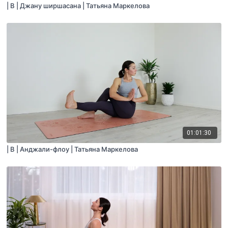
| B | Джану ширшасана | Татьяна Маркелова
01:01:30
| B | Анджали-флоу | Татьяна Маркелова