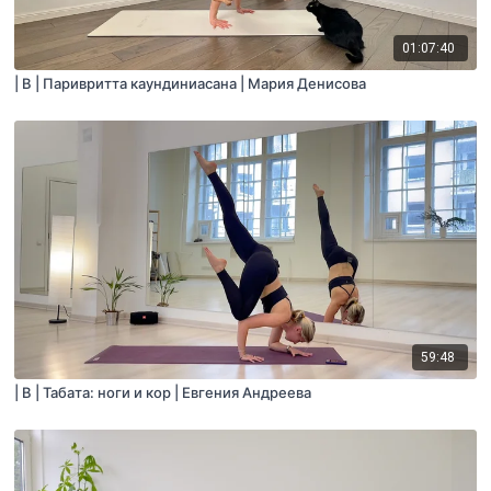
01:07:40
| B | Паривритта каундиниасана | Мария Денисова
59:48
| B | Табата: ноги и кор | Евгения Андреева