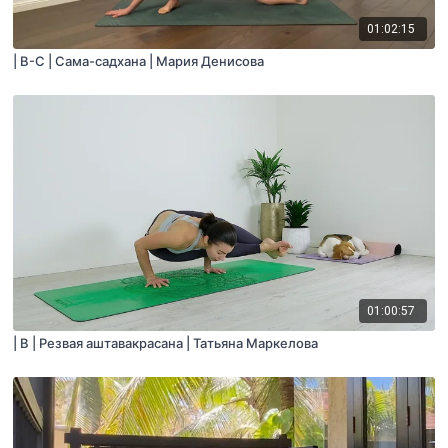
01:02:15
| B-С | Сама-садхана | Мария Денисова
01:00:57
| B | Резвая аштавакрасана | Татьяна Маркелова