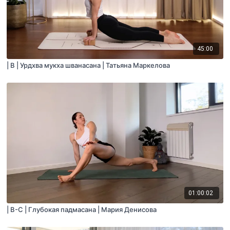
45:00
| B | Урдхва мукха шванасана | Татьяна Маркелова
01:00:02
| B-C | Глубокая падмасана | Мария Денисова