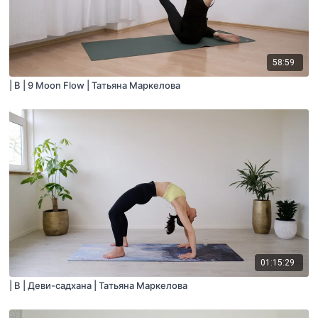
58:59
| B | 9 Moon Flow | Татьяна Маркелова
01:15:29
| B | Деви-садхана | Татьяна Маркелова