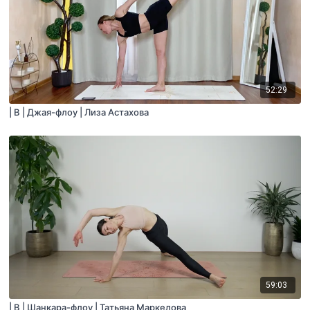
52:29
| B | Джая-флоу | Лиза Астахова
59:03
| B | Шанкара-флоу | Татьяна Маркелова