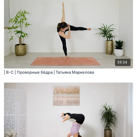
59:34
| В-С | Проворные бёдра | Татьяна Маркелова