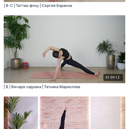
| B-C | Таттва-флоу | Сергей Баранов
01:09:12
| B | Вичара-садхана | Татьяна Маркелова