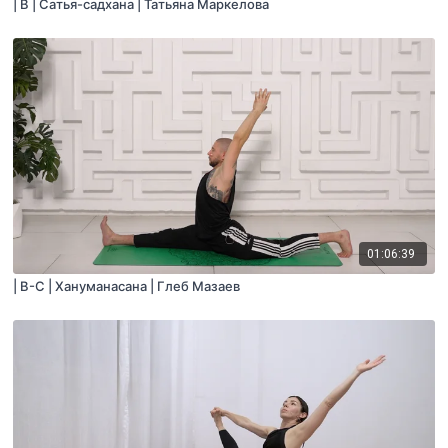
| B | Сатья-садхана | Татьяна Маркелова
01:06:39
| B-С | Хануманасана | Глеб Мазаев