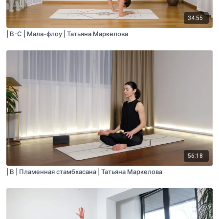
34:55
| B-C | Мала-флоу | Татьяна Маркелова
56:18
| B | Пламенная стамбхасана | Татьяна Маркелова