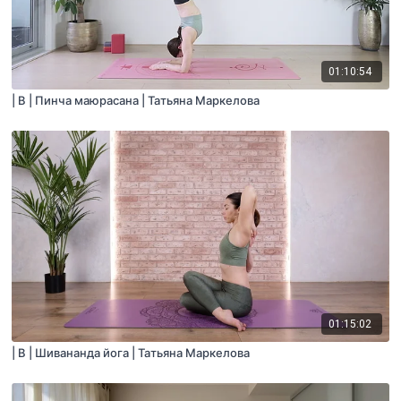
01:10:54
| B | Пинча маюрасана | Татьяна Маркелова
01:15:02
| B | Шивананда йога | Татьяна Маркелова