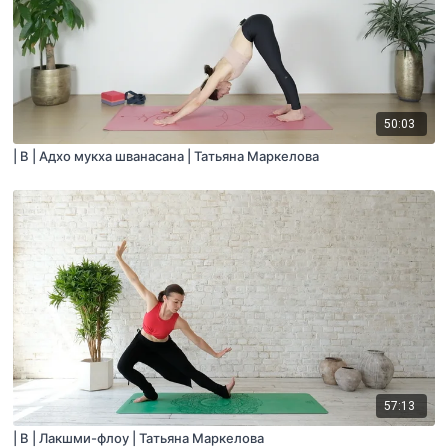
50:03
| B | Адхо мукха шванасана | Татьяна Маркелова
57:13
| B | Лакшми-флоу | Татьяна Маркелова