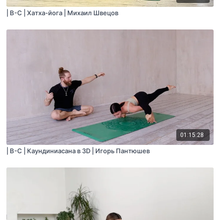
| B-C | Хатха-йога | Михаил Швецов
01:15:28
| B-C | Каундиниасана в 3D | Игорь Пантюшев