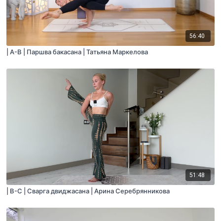
56:40
| A-B | Паршва бакасана | Татьяна Маркелова
51:48
| B-C | Сварга двиджасана | Арина Серебрянникова