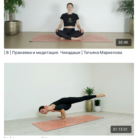
30:49
| B | Пранаяма и медитация. Чикадаши | Татьяна Маркелова
01:15:01