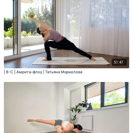
51:47
| B-C | Амрита-флоу | Татьяна Маркелова