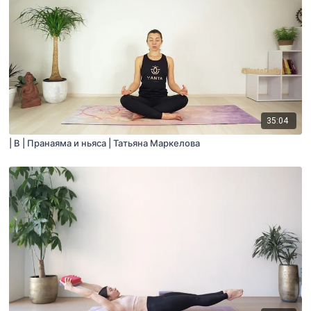
35:04
| B | Пранаяма и ньяса | Татьяна Маркелова