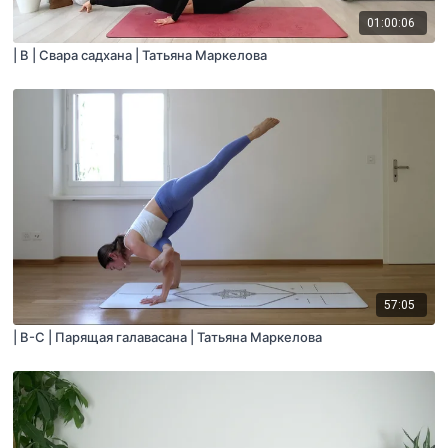
01:00:06
| B | Свара садхана | Татьяна Маркелова
57:05
| B-C | Парящая галавасана | Татьяна Маркелова